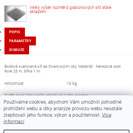
Velký výběr rozměrů gabionových sítí stále
skladem.
POPIS
PARAMETRY
DISKUZE
Bodově svařovaná síť se čtvercovými oky. Materiál : Nerezová ocel.
Role 25 m, šířka 1 m.
Hmotnost
15 kg
Buďte první, kdo napíše příspěvek k této položce.
Používáme cookies, abychom Vám umožnili pohodlné
Přidat komentář
prohlížení webu a díky analýze provozu webu neustále
zlepšovali jeho funkce, výkon a použitelnost.
Více
informací