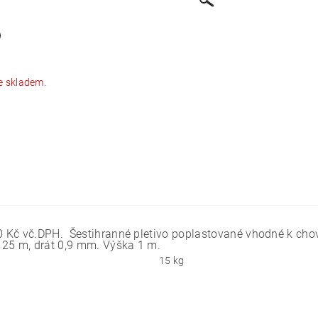
e skladem.
,00 Kč vč.DPH. Šestihranné pletivo poplastované vhodné k ch
e 25 m, drát 0,9 mm. Výška 1 m.
15 kg