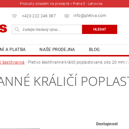
Produkty skladem na prodejně v Praha 5 - Lahovice.
info@pletiva.com
+420 222 246 387
NÍ A PLATBA
NAŠE PRODEJNA
BLOG
čí šestihranná
Pletivo šestihranné králičí poplastované, oko 20 mm / 
RANNÉ KRÁLIČÍ POPLA
Dostupnost