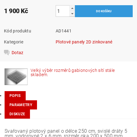
1 900 Kč
Kód produktu
AD1441
Kategorie
Plotové panely 2D zinkované
Dotaz
Velký výběr rozměrů gabionových sítí stále
skladem.
POPIS
PARAMETRY
DISKUZE
Svařovaný plotový panel o délce 250 cm, svislé dráty 5
mm, vodorovné 2 x 6 mm, rozměr oka 200 x 500 mm.