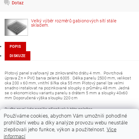
Dotaz
Velký výběr rozměrů gabionových sítí stále
skladem.
POPIS
DISKUZE
Plotový panel svařovaný ze zinkovaného drátu 4 mm. Povrchová
úprava Zn + PVC barva zelená 6005 . Délka panelu 2500 mm, velikost
oka 200 x 60 mm, vnitřní šířka oka 55 mm Plotový panel lze velmi
snadno instalovat na pozinkované sloupky o průměru 48 mm. Jedná
se o ekonomickou variantu panelu s drátem 5 mm a sloupky 40x60
mm Doporučená výška sloupku 220 cm
Buďte první, kdo napíše příspěvek k této položce.
Používáme cookies, abychom Vám umožnili pohodlné
Přidat komentář
prohlížení webu a díky analýze provozu webu neustále
zlepšovali jeho funkce, výkon a použitelnost.
Více
informací