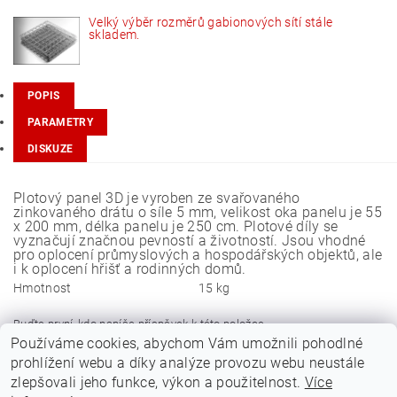
Velký výběr rozměrů gabionových sítí stále
skladem.
POPIS
PARAMETRY
DISKUZE
Plotový panel 3D je vyroben ze svařovaného
zinkovaného drátu o síle 5 mm, velikost oka panelu je 55
x 200 mm, délka panelu je 250 cm. Plotové díly se
vyznačují značnou pevností a životností. Jsou vhodné
pro oplocení průmyslových a hospodářských objektů, ale
i k oplocení hřišť a rodinných domů.
Hmotnost
15 kg
Buďte první, kdo napíše příspěvek k této položce.
Používáme cookies, abychom Vám umožnili pohodlné
Přidat komentář
prohlížení webu a díky analýze provozu webu neustále
zlepšovali jeho funkce, výkon a použitelnost.
Více