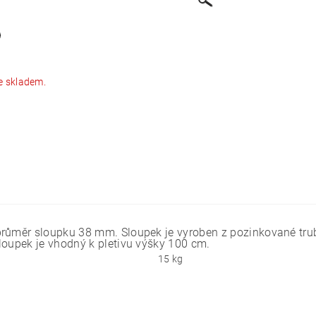
e skladem.
průměr sloupku 38 mm. Sloupek je vyroben z pozinkované tru
loupek je vhodný k pletivu výšky 100 cm.
15 kg