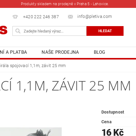
Produkty skladem na prodejně v Praha 5 - Lahovice.
info@pletiva.com
+420 222 246 387
NÍ A PLATBA
NAŠE PRODEJNA
BLOG
irála spojovací 1,1m, závit 25 mm
CÍ 1,1M, ZÁVIT 25 MM
Dostupnost
Cena
16 Kč