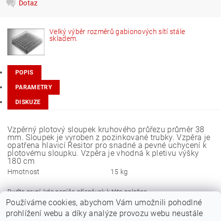
Dotaz
Velký výběr rozměrů gabionových sítí stále
skladem.
POPIS
PARAMETRY
DISKUZE
Vzpěrný plotový sloupek kruhového průřezu průměr 38
mm. Sloupek je vyroben z pozinkované trubky. Vzpěra je
opatřena hlavicí Resitor pro snadné a pevné uchycení k
plotovému sloupku. Vzpěra je vhodná k pletivu výšky
180 cm
Hmotnost
15 kg
Buďte první, kdo napíše příspěvek k této položce.
Používáme cookies, abychom Vám umožnili pohodlné
Přidat komentář
prohlížení webu a díky analýze provozu webu neustále