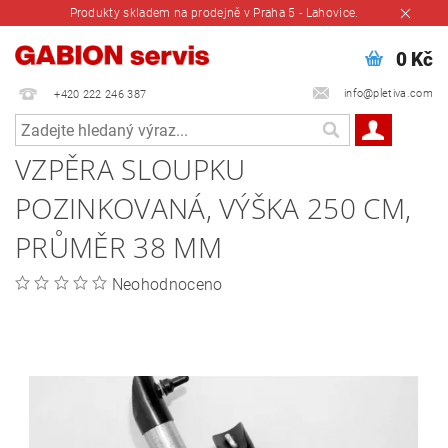
Produkty skladem na prodejně v Praha 5 - Lahovice.
0 Kč
info@pletiva.com
+420 222 246 387
VZPĚRA SLOUPKU
POZINKOVANÁ, VÝŠKA 250 CM,
PRŮMĚR 38 MM
Neohodnoceno