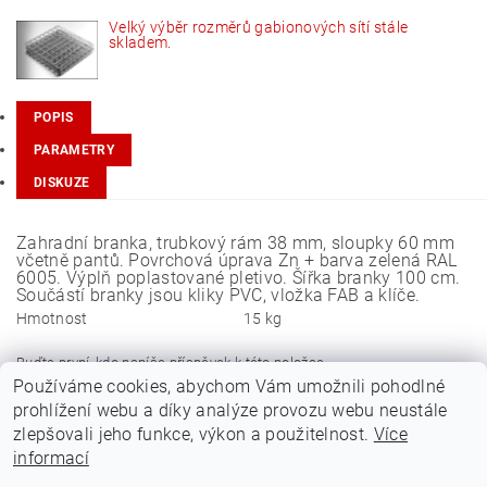
Velký výběr rozměrů gabionových sítí stále
skladem.
POPIS
PARAMETRY
DISKUZE
Zahradní branka, trubkový rám 38 mm, sloupky 60 mm
včetně pantů. Povrchová úprava Zn + barva zelená RAL
6005. Výplň poplastované pletivo. Šířka branky 100 cm.
Součástí branky jsou kliky PVC, vložka FAB a klíče.
Hmotnost
15 kg
Buďte první, kdo napíše příspěvek k této položce.
Používáme cookies, abychom Vám umožnili pohodlné
Přidat komentář
prohlížení webu a díky analýze provozu webu neustále
zlepšovali jeho funkce, výkon a použitelnost.
Více
informací