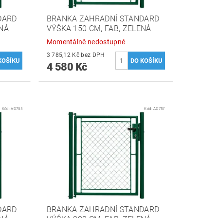
DARD
BRANKA ZAHRADNÍ STANDARD
ENÁ
VÝŠKA 150 CM, FAB, ZELENÁ
Momentálně nedostupné
3 785,12 Kč bez DPH
4 580 Kč
Kód:
AD755
Kód:
AD757
DARD
BRANKA ZAHRADNÍ STANDARD