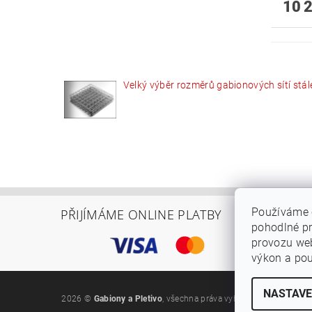
10 
Velký výběr rozměrů gabionových sítí stál
Používáme 
PŘIJÍMÁME ONLINE PLATBY
INFOR
pohodlné pr
Obchodn
provozu web
Podmínky
výkon a pou
NASTAVE
2026 ©
Gabiony a Pletivo
, všechna práva vyhrazena