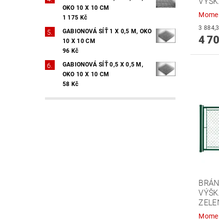
VÝŠK
OKO 10 X 10 CM
Momen
1 175 Kč
GABIONOVÁ SÍŤ 1 X 0,5 M, OKO
4 70
10 X 10 CM
96 Kč
GABIONOVÁ SÍŤ 0,5 X 0,5 M,
OKO 10 X 10 CM
58 Kč
BRÁN
VÝŠK
ZELE
Momen