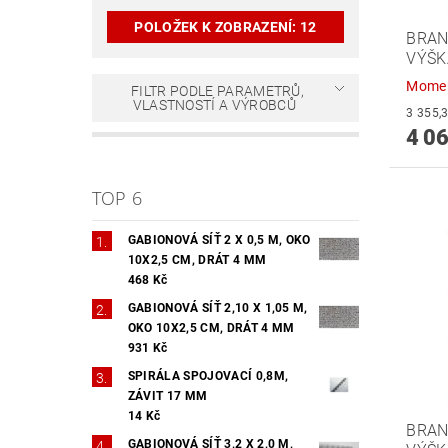
POLOŽEK K ZOBRAZENÍ:
12
BRAN
VÝŠK
Momen
FILTR PODLE PARAMETRŮ,
VLASTNOSTÍ A VÝROBCŮ
4 06
TOP 6
GABIONOVÁ SÍŤ 2 X 0,5 M, OKO
10X2,5 CM, DRÁT 4 MM
468 Kč
GABIONOVÁ SÍŤ 2,10 X 1,05 M,
OKO 10X2,5 CM, DRÁT 4 MM
931 Kč
SPIRÁLA SPOJOVACÍ 0,8M,
ZÁVIT 17 MM
14 Kč
BRAN
GABIONOVÁ SÍŤ 3,2 X 2,0 M,