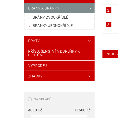
BRÁNY A BRANKY
2.
BRÁNY DVOUKŘÍDLÉ
3.
BRANKY JEDNOKŘÍDLÉ
DRÁTY
PŘÍSLUŠENSTVÍ A DOPLŇKY K
NEJLE
PLOTŮM
VÝPRODEJ
ZNAČKY
NA SKLADĚ
4060
Kč
11600
Kč