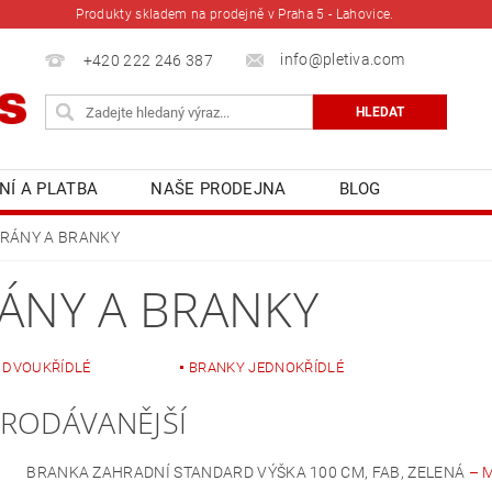
Produkty skladem na prodejně v Praha 5 - Lahovice.
info@pletiva.com
+420 222 246 387
NÍ A PLATBA
NAŠE PRODEJNA
BLOG
RÁNY A BRANKY
ÁNY A BRANKY
 DVOUKŘÍDLÉ
BRANKY JEDNOKŘÍDLÉ
PRODÁVANĚJŠÍ
BRANKA ZAHRADNÍ STANDARD VÝŠKA 100 CM, FAB, ZELENÁ
–