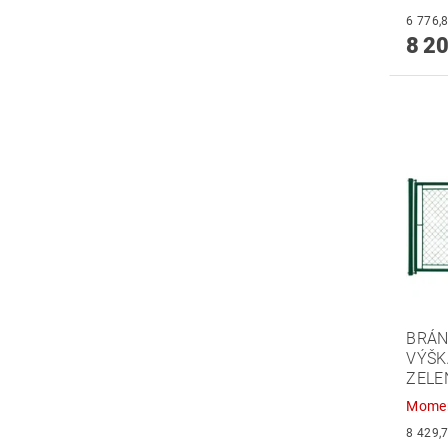
8 20
BRÁN
VÝŠK
ZELE
Momen