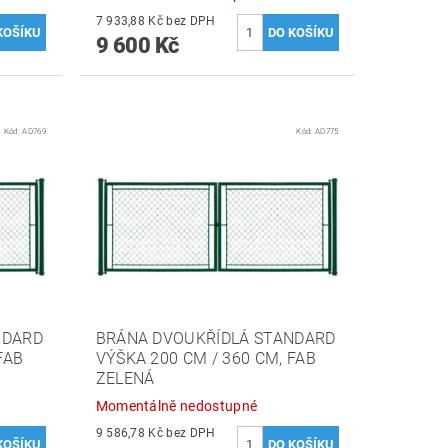
7 933,88 Kč bez DPH
9 600 Kč
Kód:
AD769
Kód:
AD775
NDARD
BRÁNA DVOUKŘÍDLÁ STANDARD
FAB
VÝŠKA 200 CM / 360 CM, FAB
ZELENÁ
Momentálně nedostupné
9 586,78 Kč bez DPH