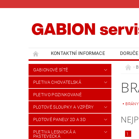
KONTAKTNÍ INFORMACE
DORUČE
B
GABIONOVÉ SÍTĚ
BR
PLETIVA CHOVATELSKÁ
PLETIVO POZINKOVANÉ
BRÁNY
PLOTOVÉ SLOUPKY A VZPĚRY
NEJ
PLOTOVÉ PANELY 2D A 3D
PLETIVA LESNICKÁ A
1.
PASTEVECKÁ