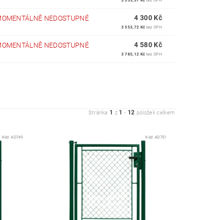
3 355,37 Kč
bez DPH
4 300 Kč
MOMENTÁLNĚ NEDOSTUPNÉ
3 553,72 Kč
bez DPH
4 580 Kč
MOMENTÁLNĚ NEDOSTUPNÉ
3 785,12 Kč
bez DPH
1
1
12
Stránka
z
-
položek celkem
Kód:
AD749
Kód:
AD751