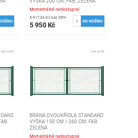
ENÁ
VÝŠKA 200 CM, FAB, ZELENÁ
Momentálně nedostupné
4 917,36 Kč bez DPH
5 950 Kč
Kód:
AD761
Kód:
AD765
NDARD
BRÁNA DVOUKŘÍDLÁ STANDARD
FAB
VÝŠKA 150 CM / 360 CM, FAB
ZELENÁ
Momentálně nedostupné