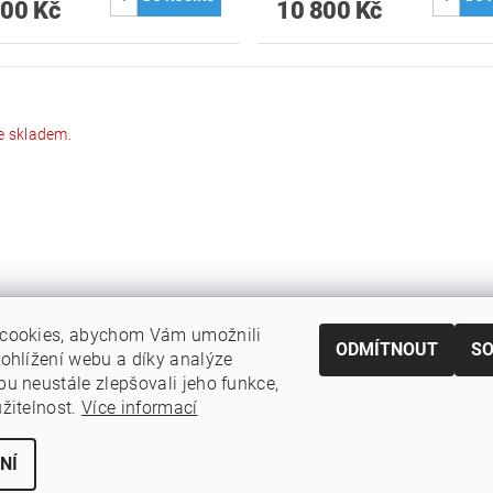
200 Kč
10 800 Kč
e skladem.
cookies, abychom Vám umožnili
MACE PRO VÁS
ODMÍTNOUT
S
ohlížení webu a díky analýze
í podmínky
u neustále zlepšovali jeho funkce,
 ochrany osobních údajů
žitelnost.
Více informací
NÍ