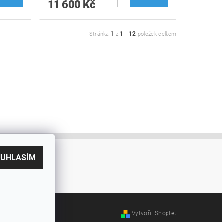
11 600 Kč
1
1
12
Stránka
z
-
položek celkem
OUHLASÍM
Vytvořil Shoptet