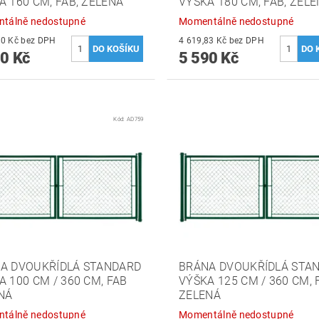
A 160 CM, FAB, ZELENÁ
VÝŠKA 180 CM, FAB, ZEL
tálně nedostupné
Momentálně nedostupné
3 884,30 Kč bez DPH
4 619,83 Kč bez DPH
0 Kč
5 590 Kč
Kód:
AD759
A DVOUKŘÍDLÁ STANDARD
BRÁNA DVOUKŘÍDLÁ STA
A 100 CM / 360 CM, FAB
VÝŠKA 125 CM / 360 CM, 
NÁ
ZELENÁ
tálně nedostupné
Momentálně nedostupné