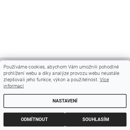
Používáme cookies, abychom Vám umožnili pohodlné
prohlížení webu a díky analýze provozu webu neustále
2026 ©
Gabiony a Pletivo
, všechna práva vyhrazena
zlepšovali jeho funkce, výkon a použitelnost.
Více
Vytvořil Shoptet
informací
NASTAVENÍ
ODMÍTNOUT
SOUHLASÍM