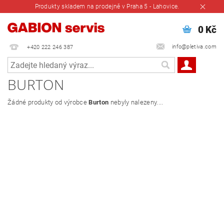
Produkty skladem na prodejně v Praha 5 - Lahovice.
0 Kč
info@pletiva.com
+420 222 246 387
BURTON
Žádné produkty od výrobce
Burton
nebyly nalezeny....