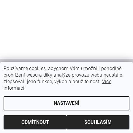
Používáme cookies, abychom Vám umožnili pohodlné
prohlížení webu a díky analýze provozu webu neustále
2026 ©
Gabiony a Pletivo
, všechna práva vyhrazena
zlepšovali jeho funkce, výkon a použitelnost.
Více
Vytvořil Shoptet
informací
NASTAVENÍ
ODMÍTNOUT
SOUHLASÍM