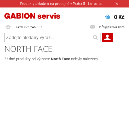
Produkty skladem na prodejně v Praha 5 - Lahovice.
0 Kč
info@pletiva.com
+420 222 246 387
NORTH FACE
Žádné produkty od výrobce
North Face
nebyly nalezeny....